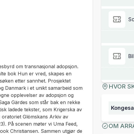
Sc
Bi
nesbyrd om transnasjonal adopsjon.
alte bok
Hun er vred,
skapes en
g søken etter sannhet. Prosjektet
HVOR SK
og Danmark i et unikt samarbeid som
 egne opplevelser av adopsjon og
v Saga Gärdes som står bak en rekke
Kongesal
tisk ladede tekster, som
Krigerska
av
 oratoriet
Glömskans Arkiv
av
3). På scenen møter vi Uma Feed,
OM ARR
ook Christiansen. Sammen utgjør de