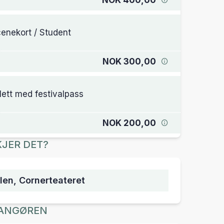
NOK 400,00
enekort / Student
NOK 300,00
llett med festivalpass
NOK 200,00
JER DET?
en, Cornerteateret
ANGØREN