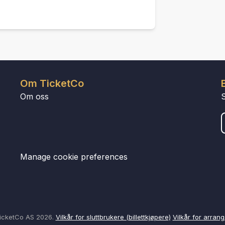
Om TicketCo
Om oss
Manage cookie preferences
icketCo AS 2026.
Vilkår for sluttbrukere (billettkjøpere)
Vilkår for arrang