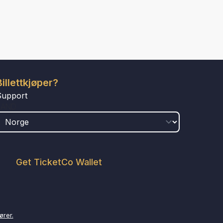
Billettkjøper?
Support
LAND
Get TicketCo Wallet
ører.