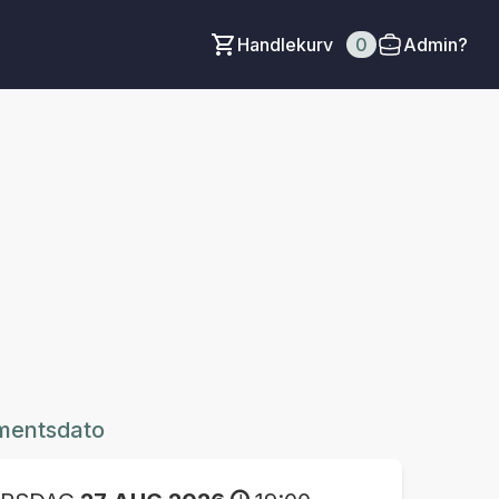
Handlekurv
0
Admin?
mentsdato