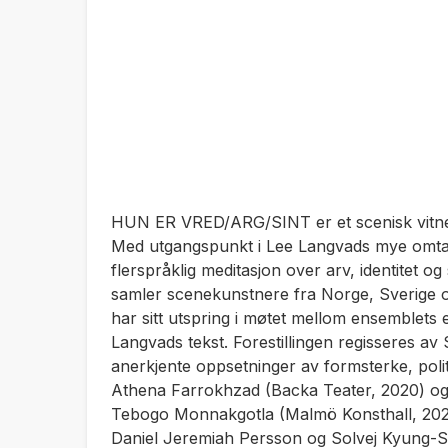
HUN ER VRED/ARG/SINT
er et scenisk vit
Med utgangspunkt i Lee Langvads mye omt
flerspråklig meditasjon over arv, identitet o
samler scenekunstnere fra Norge, Sverige 
har sitt utspring i møtet mellom ensemblets
Langvads tekst. Forestillingen regisseres a
anerkjente oppsetninger av formsterke, poli
Athena Farrokhzad (Backa Teater, 2020) og
Tebogo Monnakgotla (Malmö Konsthall, 202
Daniel Jeremiah Persson og Solvej Kyung-S