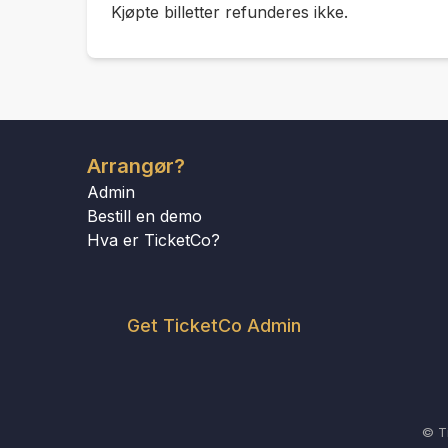
Kjøpte billetter refunderes ikke.
Arrangør?
Admin
Bestill en demo
Hva er TicketCo?
Get TicketCo Admin
© T