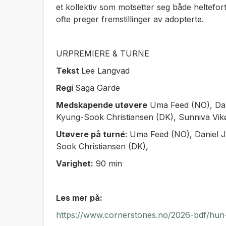
et kollektiv som motsetter seg både heltefor
ofte preger fremstillinger av adopterte.
URPREMIERE & TURNE
Tekst
Lee Langvad
Regi
Saga Gärde
Medskapende utøvere
Uma Feed (NO), Dan
Kyung-Sook Christiansen (DK), Sunniva Vi
Utøvere på turné
: Uma Feed (NO), Daniel 
Sook Christiansen (DK),
Varighet:
90 min
Les mer på:
https://www.cornerstones.no/2026-bdf/hu