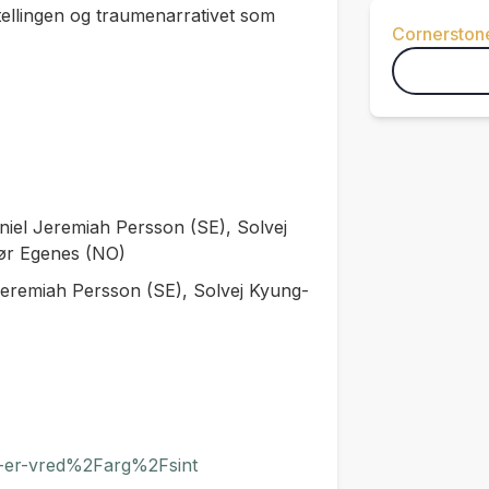
tellingen og traumenarrativet som
Cornerston
iel Jeremiah Persson (SE), Solvej
kør Egenes (NO)
Jeremiah Persson (SE), Solvej Kyung-
n-er-vred%2Farg%2Fsint