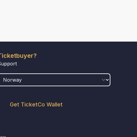
Ticketbuyer?
Support
COUNTRY
Get TicketCo Wallet