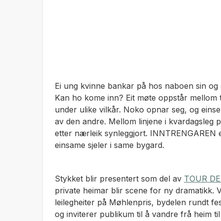
Ei ung kvinne bankar på hos naboen sin og s
Kan ho kome inn? Eit møte oppstår mellom 
under ulike vilkår. Noko opnar seg, og einse
av den andre. Mellom linjene i kvardagsleg p
etter nærleik synleggjort. INNTRENGAREN er
einsame sjeler i same bygard.
Stykket blir presentert som del av
TOUR DE
private heimar blir scene for ny dramatikk. V
leilegheiter på Møhlenpris, bydelen rundt f
og inviterer publikum til å vandre frå heim 