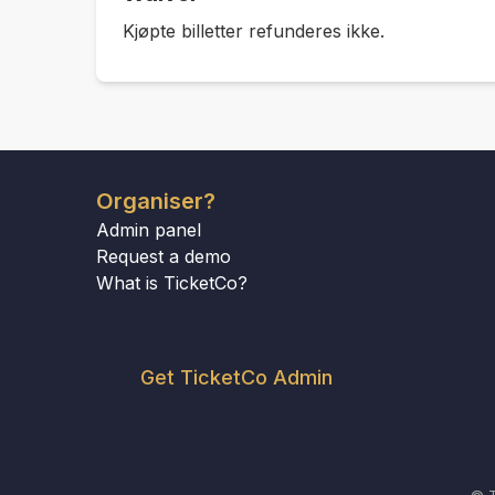
Kjøpte billetter refunderes ikke.
Organiser?
Admin panel
Request a demo
What is TicketCo?
Get TicketCo Admin