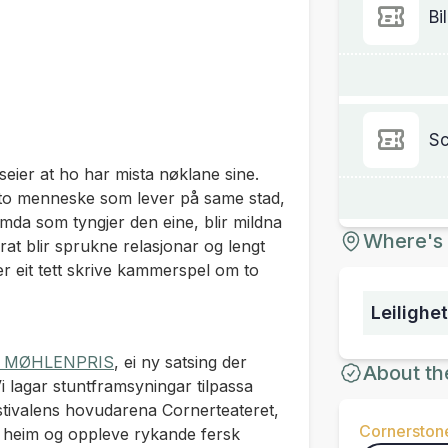
Bi
Sc
eier at ho har mista nøklane sine.
to menneske som lever på same stad,
mda som tyngjer den eine, blir mildna
Where's 
rat blir sprukne relasjonar og lengt
 eit tett skrive kammerspel om to
Leilighet
 MØHLENPRIS
, ei ny satsing der
About th
i lagar stuntframsyningar tilpassa
estivalens hovudarena Cornerteateret,
Cornerston
til heim og oppleve rykande fersk