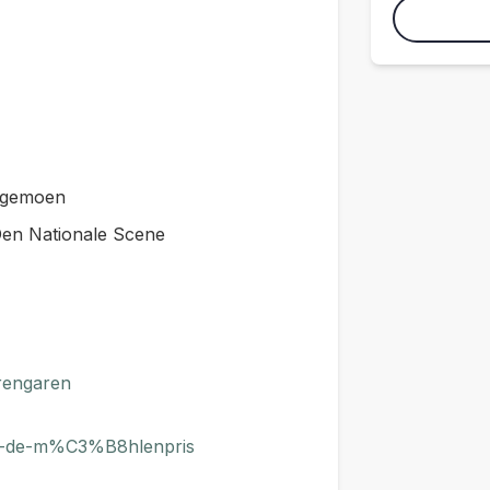
Engemoen
Den Nationale Scene
rengaren
ur-de-m%C3%B8hlenpris