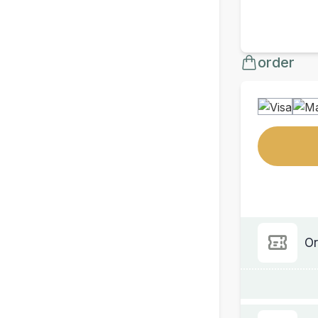
order
Or