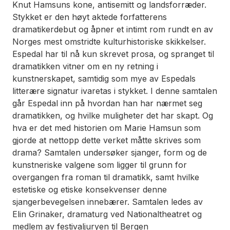
Knut Hamsuns kone, antisemitt og landsforræder.
Stykket er den høyt aktede forfatterens
dramatikerdebut og åpner et intimt rom rundt en av
Norges mest omstridte kulturhistoriske skikkelser.
Espedal har til nå kun skrevet prosa, og spranget til
dramatikken vitner om en ny retning i
kunstnerskapet, samtidig som mye av Espedals
litterære signatur ivaretas i stykket. I denne samtalen
går Espedal inn på hvordan han har nærmet seg
dramatikken, og hvilke muligheter det har skapt. Og
hva er det med historien om Marie Hamsun som
gjorde at nettopp dette verket måtte skrives som
drama? Samtalen undersøker sjanger, form og de
kunstneriske valgene som ligger til grunn for
overgangen fra roman til dramatikk, samt hvilke
estetiske og etiske konsekvenser denne
sjangerbevegelsen innebærer. Samtalen ledes av
Elin Grinaker, dramaturg ved Nationaltheatret og
medlem av festivaljuryen til Bergen